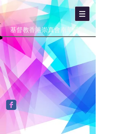
基督教香港崇真會南華莆堂